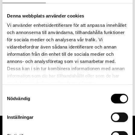
STORLEK
One size
0
0
Denna webbplats använder cookies
Vi använder enhetsidentifierare för att anpassa innehållet
k
och annonserna till användarna, tillhandahålla funktioner
r
för sociala medier och analysera vår trafik. Vi
vidarebefordrar även sådana identifierare och annan
Du kanske också gillar
information från din enhet till de sociala medier och
annons- och analysföretag som vi samarbetar med.
Dessa kan i sin tur kombinera informationen med annan
information som du har tillhandahållit eller som de har
samlat in när du har använt deras tjänster.
S
Nödvändig
a
m
t
Inställningar
y
c
Prenumerera på Nyhetsbrevet