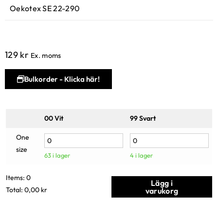
Oekotex SE 22-290
129
kr
Ex. moms
Bulkorder - Klicka här!
00 Vit
99 Svart
One
size
63 i lager
4 i lager
Items
:
0
Lägg i
Total
:
0,00 kr
varukorg
0
I