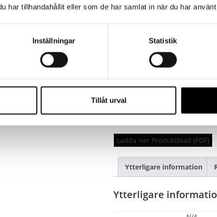
0 Items, Total $0.00
har tillhandahållit eller som de har samlat in när du har använt 
LÄGG I VARUKORG
Inställningar
Statistik
Teknisk information:
Tillåt urval
Artikelnr.
N1415
Kategorier
Vår
Ladda ner Produktblad (PDF)
Ytterligare information
Ytterligare informati
N/A