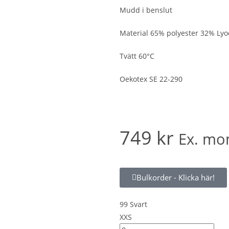
Mudd i benslut
Material 65% polyester 32% Lyo
Tvätt 60°C
Oekotex SE 22-290
749
kr
Ex. m
Bulkorder - Klicka här!
99 Svart
XXS