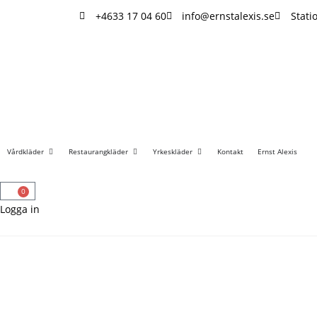
+4633 17 04 60
info@ernstalexis.se
Stati
Vårdkläder
Restaurangkläder
Yrkeskläder
Kontakt
Ernst Alexis
0
Logga in