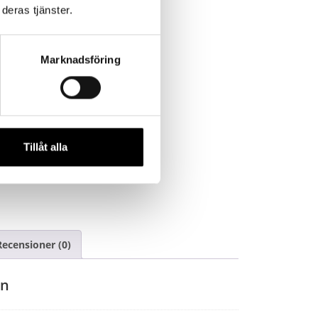
deras tjänster.
Marknadsföring
Tillåt alla
dbyxor
,
Vårdkläder
Recensioner (0)
on