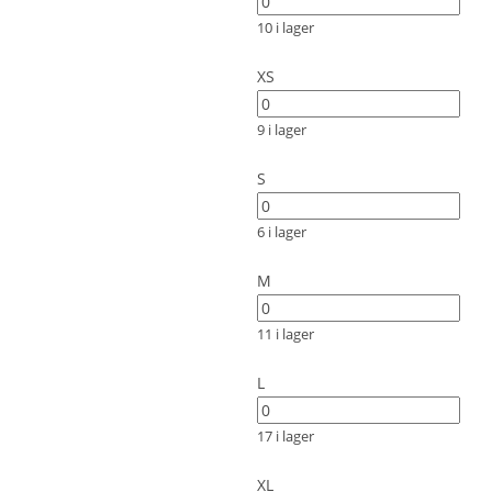
10 i lager
XS
9 i lager
S
6 i lager
M
11 i lager
L
17 i lager
XL