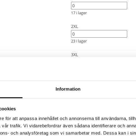
17 i lager
2XL
23 i lager
3XL
13 i lager
4XL
Information
14 i lager
cookies
Items
:
0
e för att anpassa innehållet och annonserna till användarna, tillh
Total
:
0
kr
vår trafik. Vi vidarebefordrar även sådana identifierare och anna
nnons- och analysföretag som vi samarbetar med. Dessa kan i sin